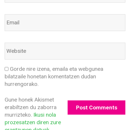
Gorde nire izena, emaila eta webgunea
bilatzaile honetan komentatzen dudan
hurrengorako.
Gune honek Akismet
erabiltzen du zaborra
murrizteko.
Ikusi nola
prozesatzen diren zure
erantzunen datuak.