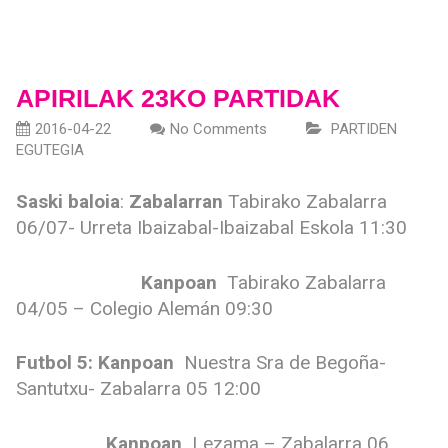
APIRILAK 23KO PARTIDAK
2016-04-22
No Comments
PARTIDEN
EGUTEGIA
Saski baloia
:
Zabalarran
Tabirako Zabalarra
06/07- Urreta Ibaizabal-Ibaizabal Eskola 11:30
Kanpoan
Tabirako Zabalarra
04/05 – Colegio Alemán 09:30
Futbol 5: Kanpoan
Nuestra Sra de Begoña-
Santutxu- Zabalarra 05 12:00
Kanpoan
Lezama – Zabalarra 06