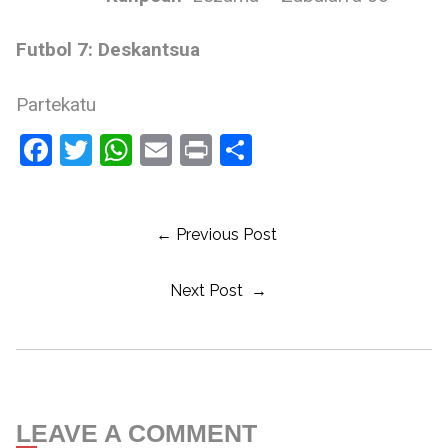
Futbol 7: Deskantsua
Partekatu
Facebook
Twitter
WhatsApp
Email
Print
Share
← Previous Post
Next Post →
LEAVE A COMMENT