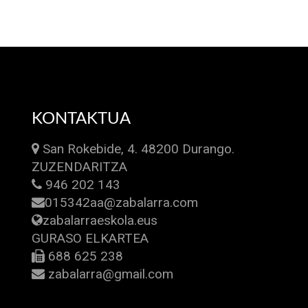
KONTAKTUA
San Rokebide, 4. 48200 Durango.
ZUZENDARITZA
946 202 143
015342aa@zabalarra.com
zabalarraeskola.eus
GURASO ELKARTEA
688 625 238
zabalarra@gmail.com