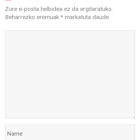
Zure e-posta helbidea ez da argitaratuko.
Beharrezko eremuak
*
markatuta daude