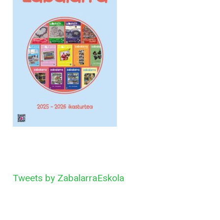
Tweets by ZabalarraEskola