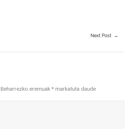
Next Post →
Beharrezko eremuak
*
markatuta daude