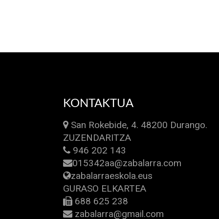
KONTAKTUA
San Rokebide, 4. 48200 Durango.
ZUZENDARITZA
946 202 143
015342aa@zabalarra.com
zabalarraeskola.eus
GURASO ELKARTEA
688 625 238
zabalarra@gmail.com