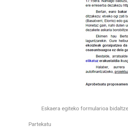
Eskaera egiteko formularioa bidaltz
Partekatu