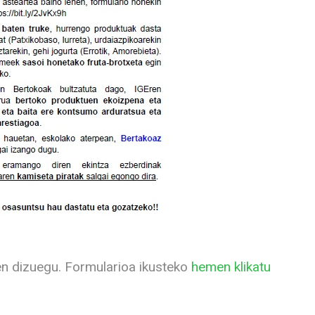
en dizuegu. Formularioa ikusteko
hemen klikatu