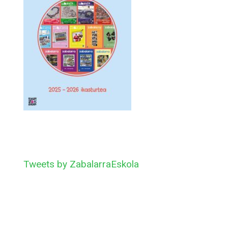
Tweets by ZabalarraEskola