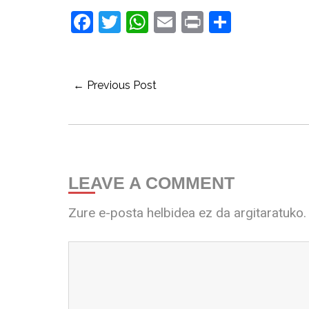
Facebook
Twitter
WhatsApp
Email
Print
Share
← Previous Post
LEAVE A COMMENT
Zure e-posta helbidea ez da argitaratuko.