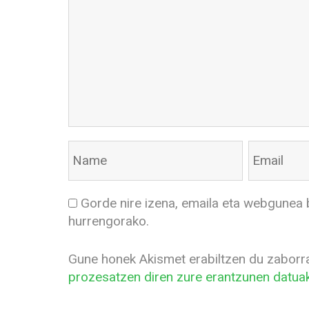
Gorde nire izena, emaila eta webgunea 
hurrengorako.
Gune honek Akismet erabiltzen du zaborr
prozesatzen diren zure erantzunen datuak