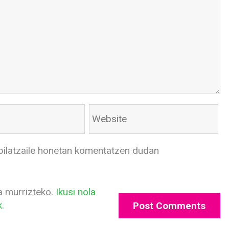
bilatzaile honetan komentatzen dudan
a murrizteko.
Ikusi nola
.