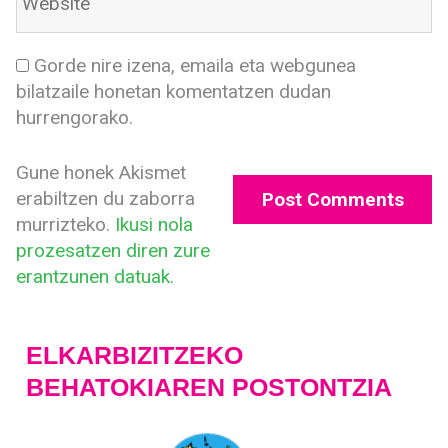
Gorde nire izena, emaila eta webgunea
bilatzaile honetan komentatzen dudan
hurrengorako.
Gune honek Akismet
erabiltzen du zaborra
murrizteko.
Ikusi nola
prozesatzen diren zure
erantzunen datuak.
ELKARBIZITZEKO
BEHATOKIAREN POSTONTZIA