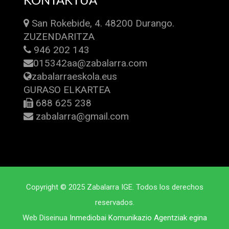
KONTAKTUA
San Rokebide, 4. 48200 Durango.
ZUZENDARITZA
946 202 143
015342aa@zabalarra.com
zabalarraeskola.eus
GURASO ELKARTEA
688 625 238
zabalarra@gmail.com
Copyright © 2025 Zabalarra IGE. Todos los derechos
reservados.
Web Diseinua
Inmediobai Komunikazio Agentziak egina