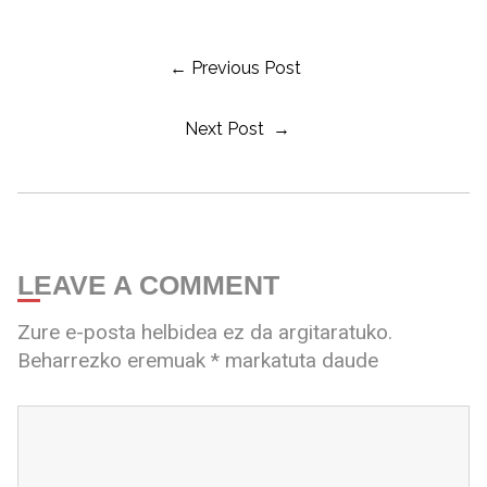
← Previous Post
Next Post →
LEAVE A COMMENT
Zure e-posta helbidea ez da argitaratuko.
Beharrezko eremuak
*
markatuta daude