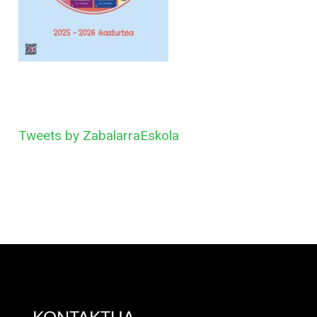
Tweets by ZabalarraEskola