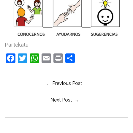
Partekatu
Facebook
Twitter
WhatsApp
Email
Print
Share
← Previous Post
Next Post →