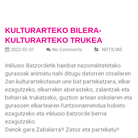
KULTURARTEKO BILERA-
KULTURARTEKO TRUKEA
2023-02-01
No Comments
NOTICIAS
Inklusio Batzordetik hainbat nazionalitatetako
gurasoak animatu nahi ditugu datorren otsailaren
2an kulturartekotasun une bat partekatzera, elkar
ezagutzeko, elkarrekin aberasteko, zalantzak eta
beharrak trukatzeko, guztion artean eskolaren eta
gurasoen elkartearen funtzionamendua hobeto
ezagutzeko eta inklusio batzorde berria
ezagutzeko.
Denok gara Zabalarra!! Zatoz eta partekatu!!