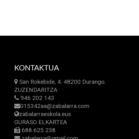
KONTAKTUA
San Rokebide, 4. 48200 Durango.
ZUZENDARITZA
946 202 143
015342aa@zabalarra.com
zabalarraeskola.eus
GURASO ELKARTEA
688 625 238
zabalarra@gmail.com