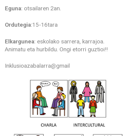
Eguna
: otsailaren 2an.
Ordutegia
:15-16tara
Elkargunea
: eskolako sarrera, karrajoa.
Animatu eta hurbildu. Ongi etorri guztioi!!
Inklusioazabalarra@gmail