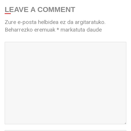
LEAVE A COMMENT
Zure e-posta helbidea ez da argitaratuko.
Beharrezko eremuak
*
markatuta daude