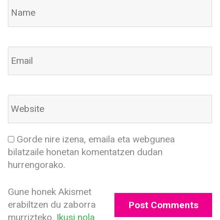
Gorde nire izena, emaila eta webgunea
bilatzaile honetan komentatzen dudan
hurrengorako.
Gune honek Akismet
erabiltzen du zaborra
murrizteko.
Ikusi nola