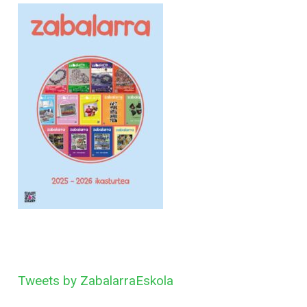
Tweets by ZabalarraEskola