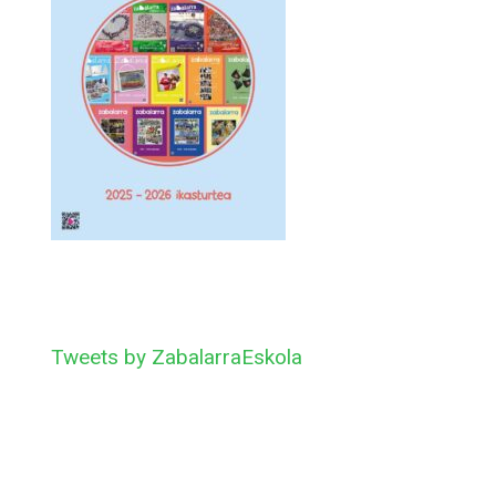
Tweets by ZabalarraEskola