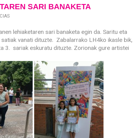
TAREN SARI BANAKETA
CIAS
en lehiaketaren sari banaketa egin da. Saritu eta
 satiak vanati dituzte. Zabalarrako LH4ko ikasle bik,
a 3. sariak eskuratu dituzte. Zorionak gure artistei