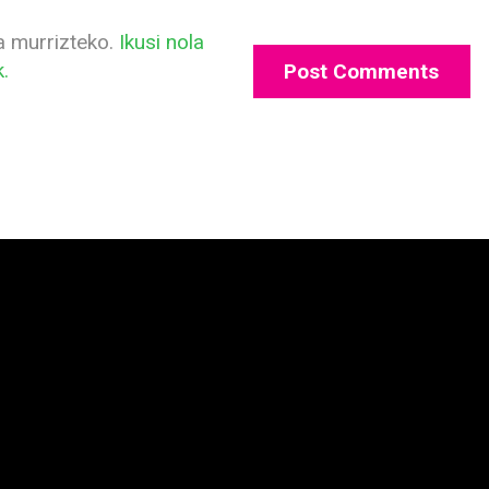
a murrizteko.
Ikusi nola
.