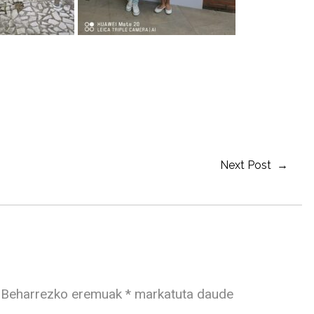
Next Post →
Beharrezko eremuak
*
markatuta daude