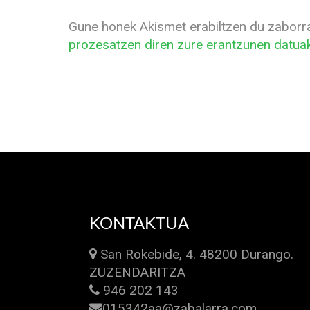
Gune honek Akismet erabiltzen du zaborr
prozesatzen diren zure erantzunen datuak
KONTAKTUA
San Rokebide, 4. 48200 Durango.
ZUZENDARITZA
946 202 143
015342aa@zabalarra.com