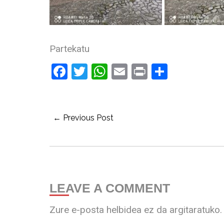
Partekatu
Facebook
Twitter
WhatsApp
Email
Print
Share
← Previous Post
LEAVE A COMMENT
Zure e-posta helbidea ez da argitaratuko.