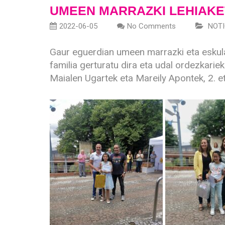
UMEEN MARRAZKI LEHIAKE
2022-06-05
No Comments
NOTI
Gaur eguerdian umeen marrazki eta eskulan
familia gerturatu dira eta udal ordezkariek
Maialen Ugartek eta Mareily Apontek, 2. et