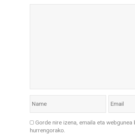
Gorde nire izena, emaila eta webgunea 
hurrengorako.